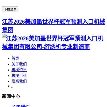
下拉菜单
江苏2026美加墨世界杯冠军预测入口机械
集团
首页
关于我们
机械资讯
机械百科
联系我们
新闻中心