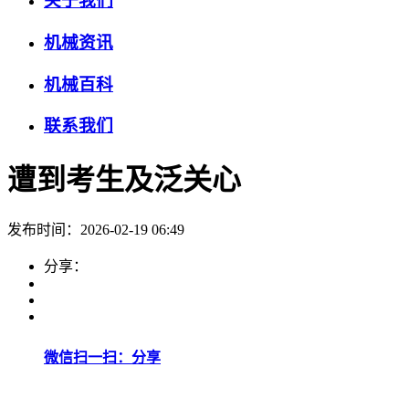
关于我们
机械资讯
机械百科
联系我们
遭到考生及泛关心
发布时间：2026-02-19 06:49
分享：
微信扫一扫：分享