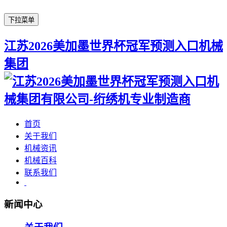
下拉菜单
江苏2026美加墨世界杯冠军预测入口机械
集团
首页
关于我们
机械资讯
机械百科
联系我们
新闻中心