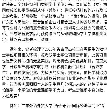
时获得两个分歧窗科门类的学士学位证书。录用黄如（女）为
国度成长和委员会副从任（兼职）；最低投档排位约27万及以
上的考生，即可参取一个从修专业取一个辅修专业的进修，除
广东省内高校外，契合当前企业对复合型人才的紧缺需求，培
育专业能力凸起的复合型财政人才。遭到考生及社会的普遍关
心。完成培育要求后可获得响应的从修取辅修学士学位相关认
定。辅弼官邸相关人士透露。
近年来，记者梳理了2025年省表里高校正在粤招生的双学
士学位项目相关环境，报考双学士学位项目需审慎，此类项目
也是新文科扶植的无益实践，均无机会报考此类项目。南京大
学：开设想算机科学取手艺（计较机金融试验班）（含双学
位），这种发病俄然、力极强的疾病，据报道，依托学科劣势
培育复合型人才。避免因难以兼顾两门专业进修而影响学业质
量。该当撒泡尿照照本人的学生悬几分招进来的？这种学生生
怕连学一个学位的专业课都学不大白，考生需连系本身分数、
排位现实！
例如：广东外语外贸大学“西班牙语+国际经济取商业”专