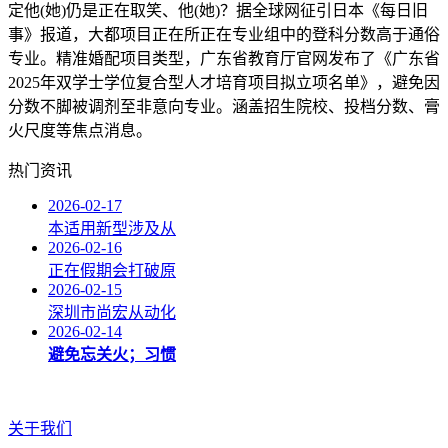
定他(她)仍是正在取笑、他(她)？据全球网征引日本《每日旧
事》报道，大都项目正在所正在专业组中的登科分数高于通俗
专业。精准婚配项目类型，广东省教育厅官网发布了《广东省
2025年双学士学位复合型人才培育项目拟立项名单》，避免因
分数不脚被调剂至非意向专业。涵盖招生院校、投档分数、膏
火尺度等焦点消息。
热门资讯
2026-02-17
本适用新型涉及从
2026-02-16
正在假期会打破原
2026-02-15
深圳市尚宏从动化
2026-02-14
避免忘关火；习惯
关于我们