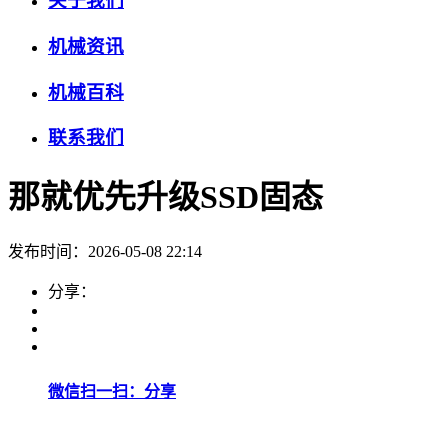
关于我们
机械资讯
机械百科
联系我们
那就优先升级SSD固态
发布时间：2026-05-08 22:14
分享：
微信扫一扫：分享