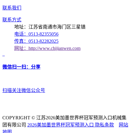
联系我们
联系方式
地址：江苏省南通市海门区三星镇
电话：0513-82355056
传真：0513-82282025
网址：http://www.chijianwen.com
微信扫一扫：分享
扫描关注微信公众号
COPYRIGHT © 江苏2026美加墨世界杯冠军预测入口机械集
团有限公司
2026美加墨世界杯冠军预测入口
隐私条款
网站
地图