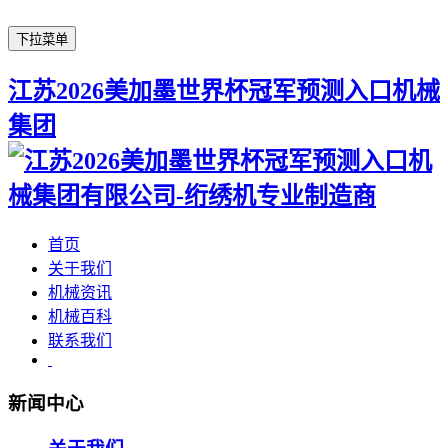
下拉菜单
江苏2026美加墨世界杯冠军预测入口机械
集团
首页
关于我们
机械资讯
机械百科
联系我们
新闻中心