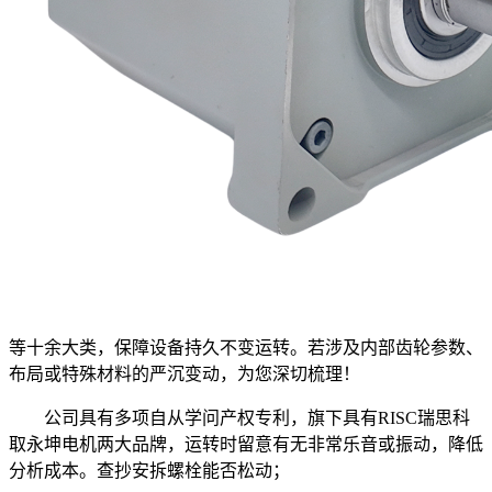
等十余大类，保障设备持久不变运转。若涉及内部齿轮参数、
布局或特殊材料的严沉变动，为您深切梳理！
公司具有多项自从学问产权专利，旗下具有RISC瑞思科
取永坤电机两大品牌，运转时留意有无非常乐音或振动，降低
分析成本。查抄安拆螺栓能否松动；