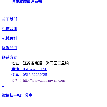
健康取质量消费需
关于我们
机械资讯
机械百科
联系我们
联系方式
地址：江苏省南通市海门区三星镇
电话：0513-82355056
传真：0513-82282025
网址：http://www.chijianwen.com
微信扫一扫：分享