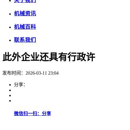
关于我们
机械资讯
机械百科
联系我们
此外企业还具有行政许
发布时间：2026-03-11 23:04
分享：
微信扫一扫：分享