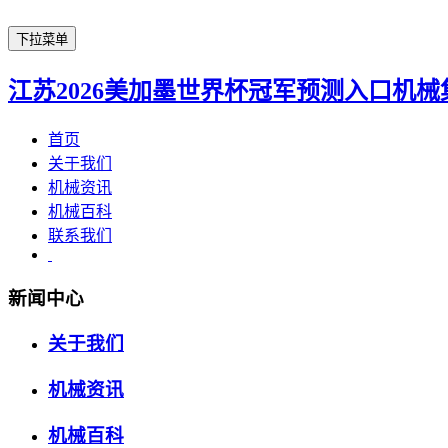
下拉菜单
江苏2026美加墨世界杯冠军预测入口机
首页
关于我们
机械资讯
机械百科
联系我们
新闻中心
关于我们
机械资讯
机械百科