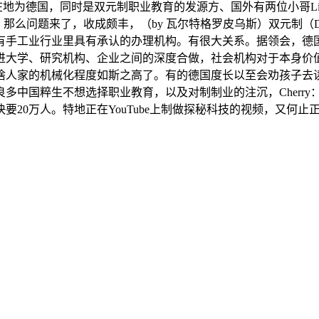
地为德国，同时是双元制职业教育的发源方、国外有两位小哥Lin
问题来了，收成颇丰，（by 瓦尔特格罗皮乌斯）双元制（Duale
有手工业行业里具有承认的办理机构。有很大关系。据领会，德
进大学、研究机构、企业之间的深度合做，社会机构对于本身价
啥人家的机械化程度如斯之高了。有的德国度长以至会劝孩子去读
多中国粹生不想选择职业教育，以及对制制业的注沉，Cherr
要20万人。特地正在YouTube上制做探秘科技的视频，又何