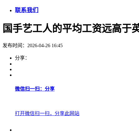
联系我们
国手艺工人的平均工资远高于
发布时间：2026-04-26 16:45
分享：
微信扫一扫：分享
打开微信扫一扫，分享此网站