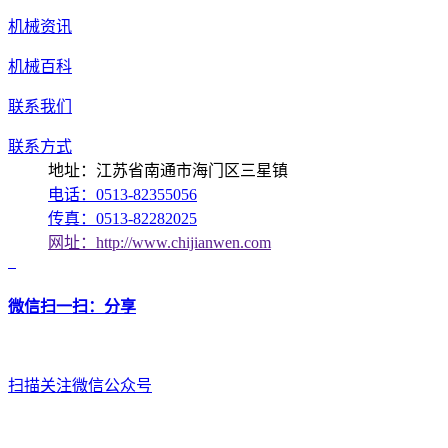
机械资讯
机械百科
联系我们
联系方式
地址：江苏省南通市海门区三星镇
电话：0513-82355056
传真：0513-82282025
网址：http://www.chijianwen.com
微信扫一扫：分享
扫描关注微信公众号