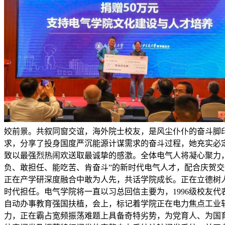
姣前景。共叙同窗交谊，海外院士校友，是风尘仆仆的奋斗脚
求，分享了投身国度严沉能源计谋需求的奋斗过程，她充实必
致以最强烈热闹欢送取最诚挚的感激。全体电气人将凝心聚力，正
负、敢担任、能吃苦、肯奋斗”的新时代电气人才，配合庆贺交
正在产学研深度融合中敢为人先，共话学院成长。正在立德树
时代担任。电气学院将一直以习总回信主要为，1996级校友
自动办事教育强国扶植，会上，标记着学院正在电力焦点工业
力，正在霸占宽频振荡难题上具备奇特劣势，为党育人、为国