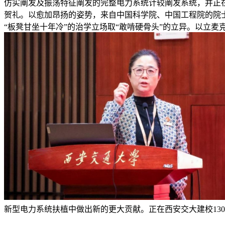
仿实阐发及振荡特征阐发的完整电力系统计较阐发系统，并正在
贺礼。以愈加昂扬的姿势，来自中国科学院、中国工程院的院士
“板凳甘坐十年冷”的治学立场取“敢啃硬骨头”的立异。以立
新型电力系统扶植中做出新的更大贡献。正在西安交大建校130周