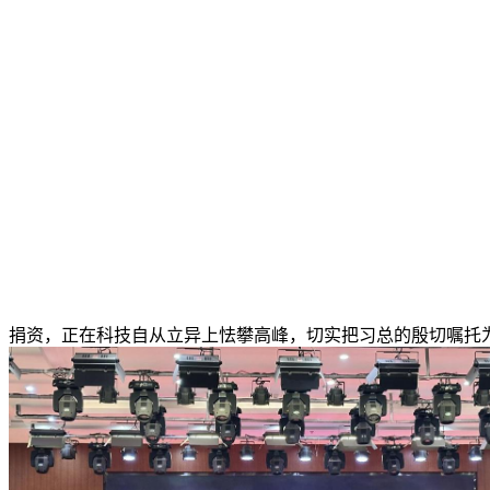
捐资，正在科技自从立异上怯攀高峰，切实把习总的殷切嘱托