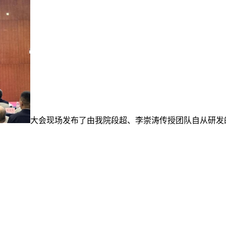
大会现场发布了由我院段超、李崇涛传授团队自从研发的大