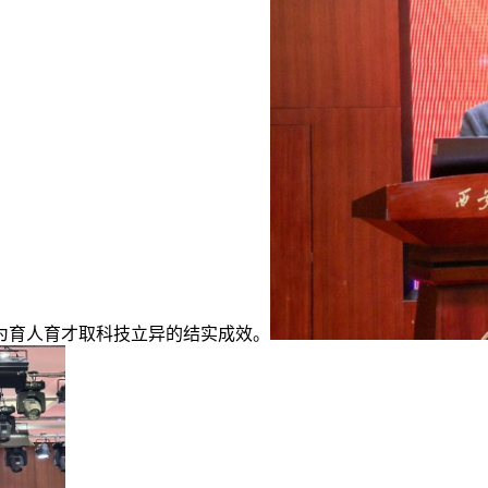
为育人育才取科技立异的结实成效。