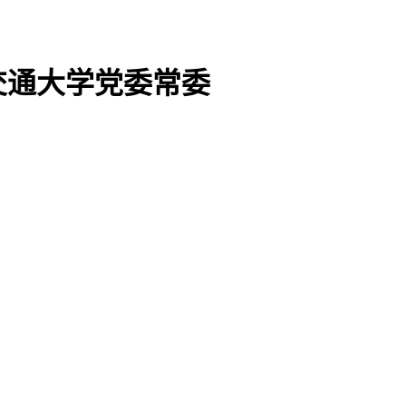
交通大学党委常委